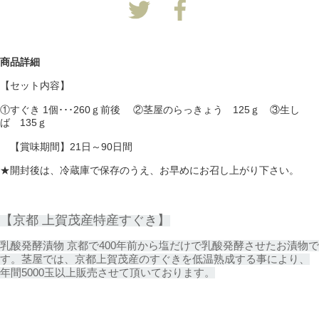
商品詳細
【セット内容】
①すぐき 1個･･･260ｇ前後 ②茎屋のらっきょう 125ｇ ③生し
ば 135ｇ
【賞味期間】21日～90日間
★開封後は、冷蔵庫で保存のうえ、お早めにお召し上がり下さい。
【京都 上賀茂産特産すぐき】
乳酸発酵漬物 京都で400年前から塩だけで乳酸発酵させたお漬物で
す。茎屋では、京都上賀茂産のすぐきを低温熟成する事により、
年間5000玉以上販売させて頂いております。