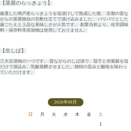
【茎屋のらっきょう】
厳選した鳴戸産らっきょうを塩漬けして熟成した後、 京都の昔な
がらの茎屋独自の甘酢仕立てで漬け込みました。 パリパリとした
歯ごたえと上品な美味しさが人気です。 創業当初より、化学調味
料・保存料等添加物は使用しておりません。
【生しば】
三大京漬物の一つです。 昔ながらのしば漬で、茄子と赤紫蘇を塩
だけで漬込み、乳酸発酵させました。独特の旨みと酸味を味わっ
ていただけます。
2026年08月
日
月
火
水
木
金
土
1